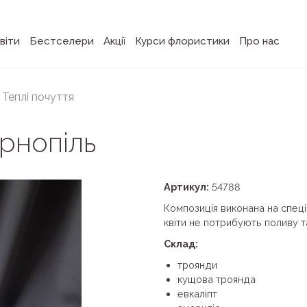
віти
Бестселери
Акції
Курси флористики
Про нас
Теплі почуття
ернопіль
Артикул:
54788
Композиція виконана на спеці
квіти не потрибують поливу та
Склад:
троянди
кущова троянда
евкаліпт