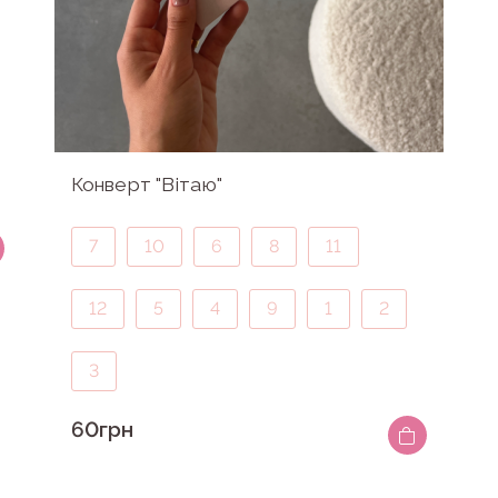
Конверт "Вітаю"
7
10
6
8
11
12
5
4
9
1
2
3
60грн