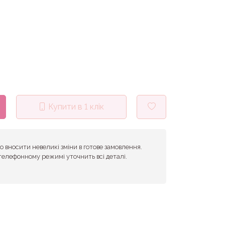
Купити в 1 клік
 вносити невеликі зміни в готове замовлення.
телефонному режимі уточнить всі деталі.