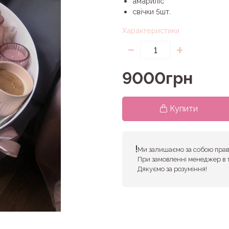
амариліс
свічки 5шт.
Характеристики
-
+
9000грн
Купити
Ми залишаємо за собою право
При замовленні менеджер в 
Дякуємо за розуміння!