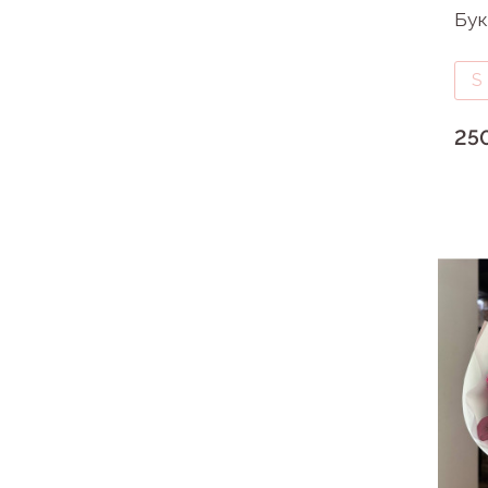
Бук
S
25