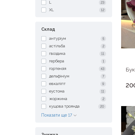
L
23
XL
12
Склад
антуріум
5
астільба
2
гвоздика
11
гербера
1
Бук
гортензія
43
дельфініум
7
евкаліпт
20
9
еустома
11
жоржина
2
кущова троянда
20
Показати ще 17
Знижка