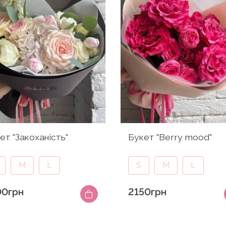
ет "Закоханість"
Букет "Berry mood"
M
L
S
M
L
00грн
2150грн