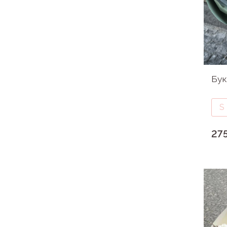
Бук
S
27