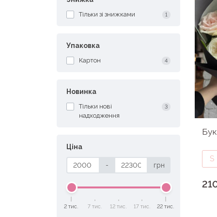
Тільки зі знижками
1
Упаковка
Картон
4
Новинка
Тільки нові
3
надходження
Бук
Ціна
S
-
грн
21
2 тис.
7 тис.
12 тис.
17 тис.
22 тис.