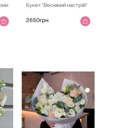
томи
Букет "Весняний настрій"
2650грн