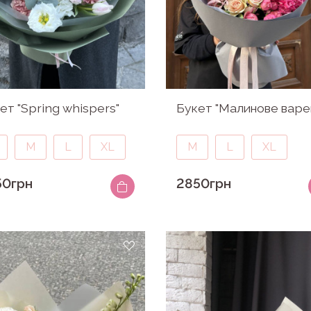
ет "Spring whispers"
Букет "Малинове варе
M
L
XL
M
L
XL
50грн
2850грн