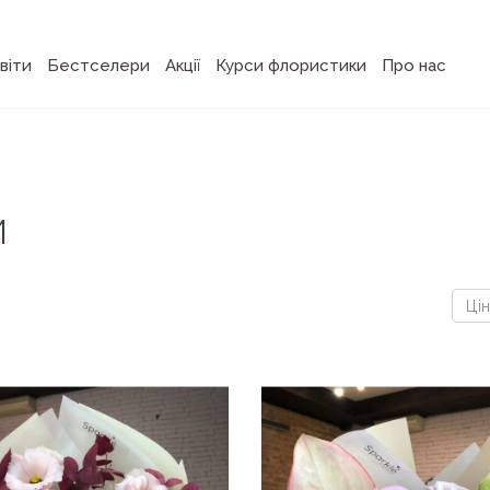
віти
Бестселери
Акції
Курси флористики
Про нас
и
)