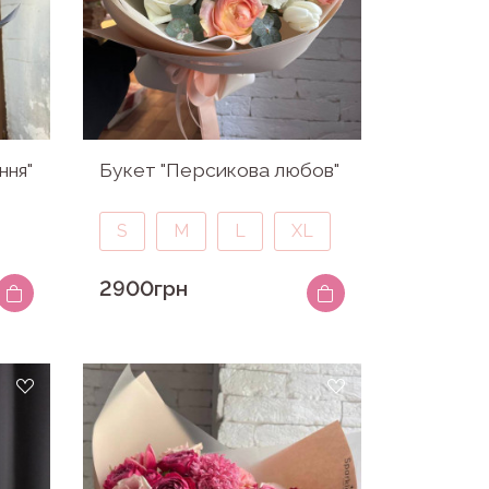
ння"
Букет "Персикова любов"
S
M
L
XL
2900грн