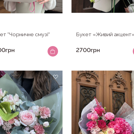
ет ''Чорничне смузі''
Букет «Живий акцент
00грн
2700грн