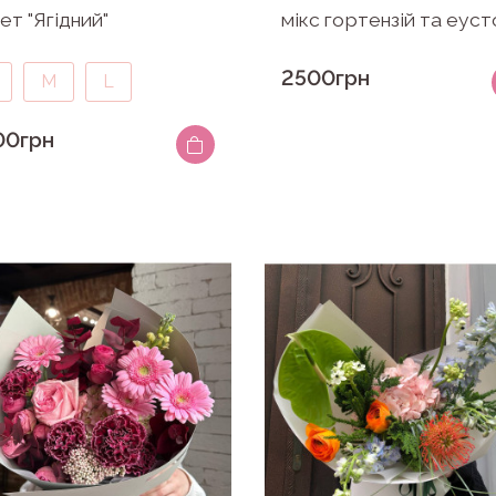
ет "Ягідний"
мікс гортензій та еус
2500грн
M
L
00грн