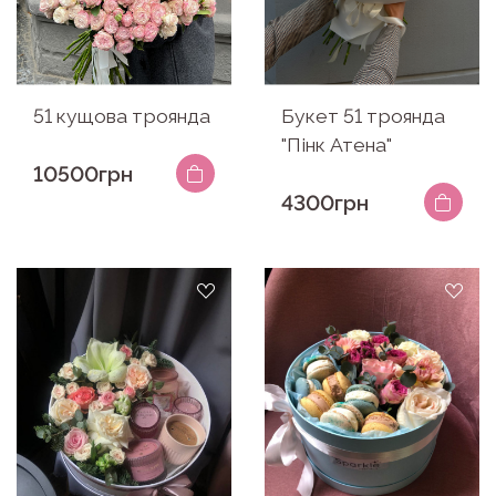
51 кущова троянда
Букет 51 троянда
"Пінк Атена"
10500грн
4300грн