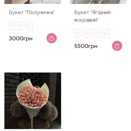
Букет "Полуничка"
Букет "Ягідний
яскравий"
S
M
L
S
M
L
XL
3000грн
5500грн