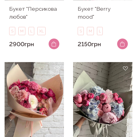
Букет "Персикова
Букет "Berry
любов"
mood"
S
M
L
XL
S
M
L
2900грн
2150грн