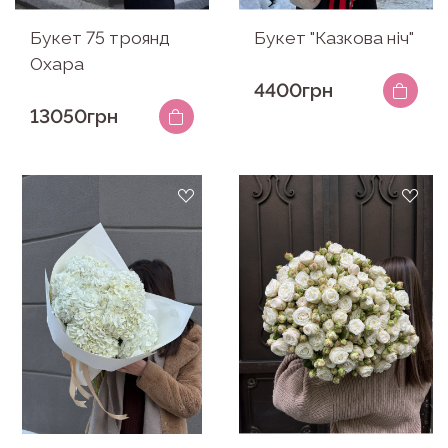
Букет 75 троянд
Букет "Казкова ніч"
Охара
4400грн
13050грн