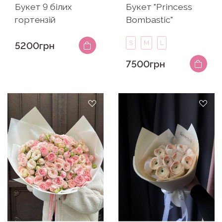
Букет 9 білих
Букет "Princess
гортензій
Bombastic"
S
M
L
5200грн
7500грн