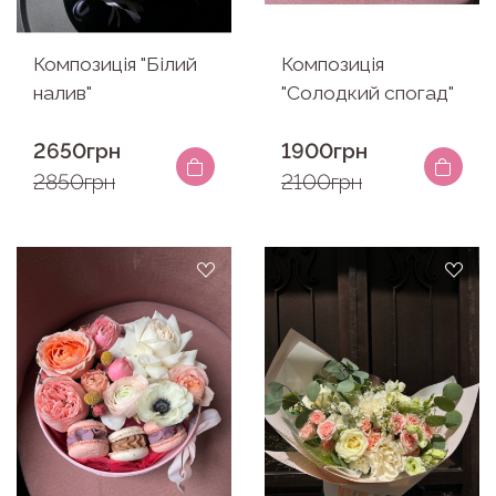
Композиція "Білий
Композиція
налив"
"Солодкий спогад"
2650грн
1900грн
2850грн
2100грн