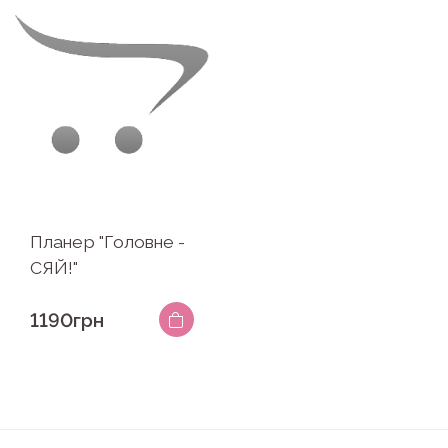
Планер "Головне -
СЯЙ!"
1190грн