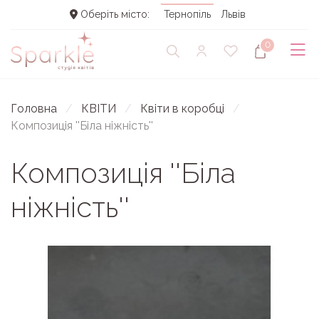
Оберіть місто:
Тернопіль
Львів
0
Головна
КВІТИ
Квіти в коробці
Композиція ''Біла ніжність''
Композиція ''Біла
ніжність''