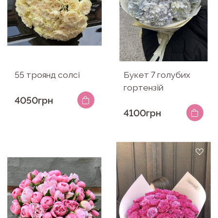
55 троянд солсі
Букет 7 голубих
гортензій
4050грн
4100грн