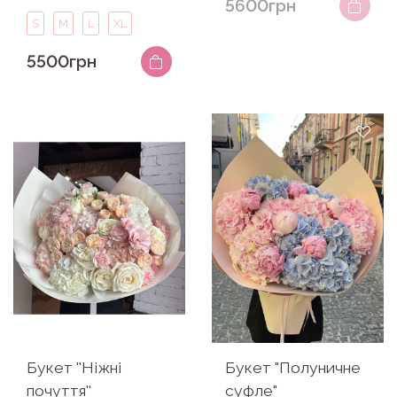
5600грн
S
M
L
XL
5500грн
Букет ''Ніжні
Букет "Полуничне
почуття''
суфле"