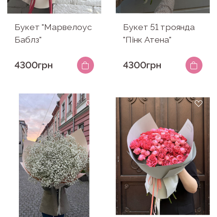
Букет "Марвелоус
Букет 51 троянда
Баблз"
"Пінк Атена"
4300грн
4300грн