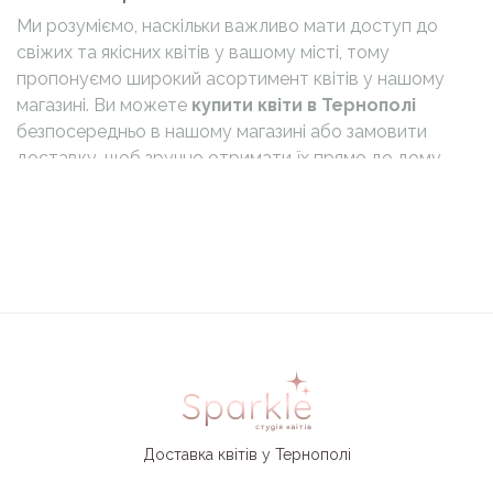
Ми розуміємо, наскільки важливо мати доступ до
свіжих та якісних квітів у вашому місті, тому
пропонуємо широкий асортимент квітів у нашому
магазині. Ви можете
купити квіти в Тернополі
безпосередньо в нашому магазині або замовити
доставку, щоб зручно отримати їх прямо до дому.
Наш налагоджений сервіс доставки гарантує
швидке отримання букета в зазначений час.
Пропонуємо різноманітні послуги, які задовольнять
усі потреби у квітах:
Підписка на квіти дозволить регулярно
отримувати свіжі композиції та
насолоджуватися їх красою.
Надаємо
послуги весільної флористики
, що
допоможе створити незабутню атмосферу
Доставка квітів у Тернополі
на вашому весіллі.
Квіткові
композиції в коробках
та фруктові