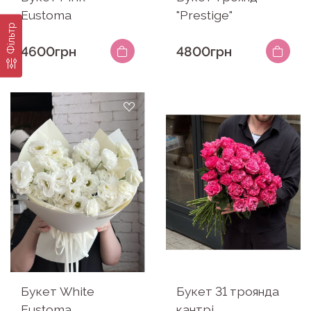
Eustoma
"Prestige"
Фільтр
4600грн
4800грн
Букет White
Букет 31 троянда
Eustoma
кантрі