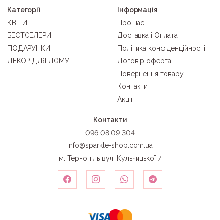
букети здивують ваших близьких. З радістю
Категорії
Інформація
виконаємо індивідуальне замовлення, щоб
КВІТИ
Про нас
втілити ваші унікальні ідеї та бажання.
БЕСТСЕЛЕРИ
Доставка і Оплата
ПОДАРУНКИ
Політика конфіденційності
Студія Sparkle
ДЕКОР ДЛЯ ДОМУ
Договір оферта
Замовити квіти в Тернополі від Sparkle - це швидко,
Повернення товару
зручно та надійно. Гарантуємо свіжість квітів та
Контакти
оперативну доставку. Не зволікайте, замовте
Акції
готові букети або зробіть замовлення на будь-яке
свято вже сьогодні!
Контакти
Купуйте квіти від Sparkle і насолоджуйтесь
096 08 09 304
неперевершеною красою та свіжістю натуральних
info@sparkle-shop.com.ua
квітів.
м. Тернопіль вул. Кульчицької 7