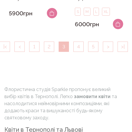
S
M
L
XL
5900грн
6000грн
|<
<
1
2
3
4
5
>
>|
Флористична студія Sparkle пропонує великий
вибір квітів в Тернополі. Легко
замовити квіти
та
насолодитися неймовірними композиціями, які
додають краси та вишуканості будь-якому
святковому заходу.
Квіти в Тернополі та Львові