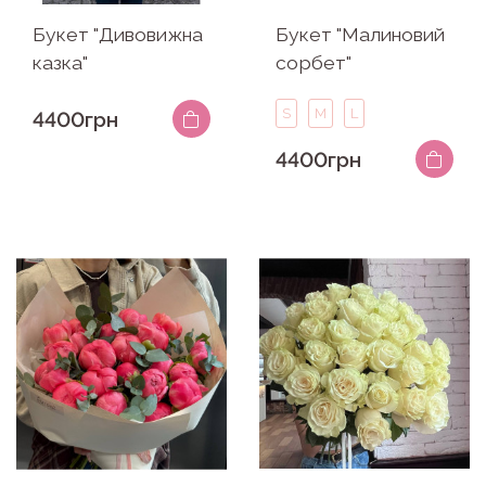
Букет "Дивовижна
Букет "Малиновий
казка"
сорбет"
S
M
L
4400грн
4400грн