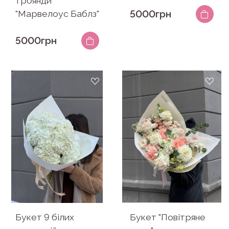
троянди
"Марвелоус Баблз"
5000грн
5000грн
Букет 9 білих
Букет "Повітряне