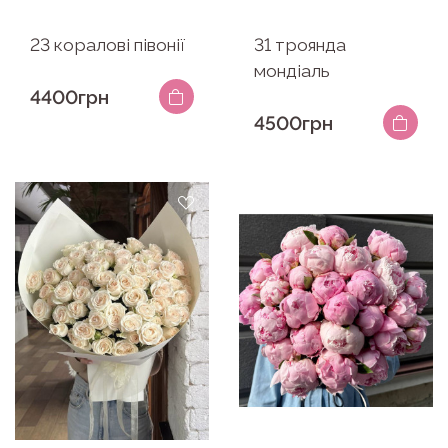
23 коралові півонії
31 троянда
мондіаль
4400грн
4500грн