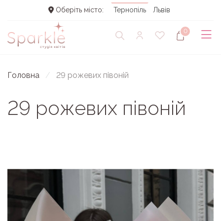
Оберіть місто:
Тернопіль
Львів
0
Головна
29 рожевих півоній
29 рожевих півоній