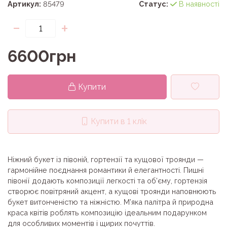
Артикул:
85479
Статус:
В наявності
-
+
6600грн
Купити
Купити в 1 клік
Ніжний букет із півоній, гортензії та кущової троянди —
гармонійне поєднання романтики й елегантності. Пишні
півонії додають композиції легкості та об’єму, гортензія
створює повітряний акцент, а кущові троянди наповнюють
букет витонченістю та ніжністю. М’яка палітра й природна
краса квітів роблять композицію ідеальним подарунком
для особливих моментів і щирих почуттів.