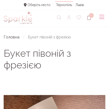
Оберіть місто:
Тернопіль
Львів
0
Головна
Букет півоній з фрезією
Букет півоній з
фрезією