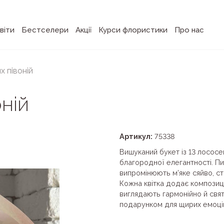
віти
Бестселери
Акції
Курси флористики
Про нас
х півоній
ній
Артикул:
75338
Вишуканий букет із 13 лососе
благородної елегантності. Пи
випромінюють м’яке сяйво, с
Кожна квітка додає композиці
виглядають гармонійно й свят
подарунком для щирих емоцій