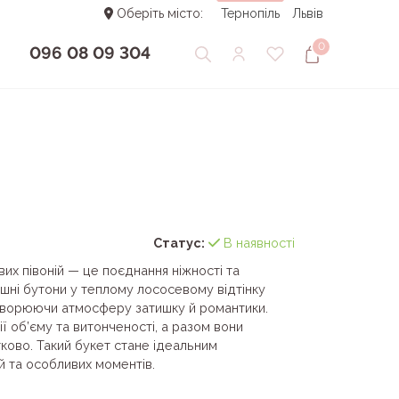
Оберіть місто:
Тернопіль
Львів
0
096 08 09 304
Статус:
В наявності
вих півоній — це поєднання ніжності та
шні бутони у теплому лососевому відтінку
творюючи атмосферу затишку й романтики.
ї об’єму та витонченості, а разом вони
ково. Такий букет стане ідеальним
 та особливих моментів.