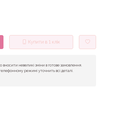
Купити в 1 клік
 вносити невеликі зміни в готове замовлення.
телефонному режимі уточнить всі деталі.