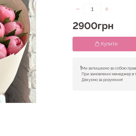
-
+
2900грн
Купити
Ми залишаємо за собою право
При замовленні менеджер в 
Дякуємо за розуміння!