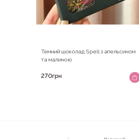
Темний шоколад Spell з апельсином
та малиною
270грн