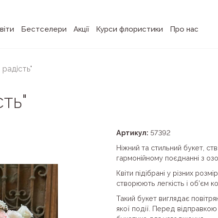
віти
Бестселери
Акції
Курси флористики
Про нас
 радість"
сть"
Артикул:
57392
Ніжний та стильний букет, ст
гармонійному поєднанні з оз
Квіти підібрані у різних розм
створюють легкість і об’єм ко
Такий букет виглядає повітря
якої події. Перед відправко