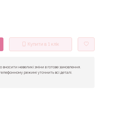
Купити в 1 клік
 вносити невеликі зміни в готове замовлення.
телефонному режимі уточнить всі деталі.