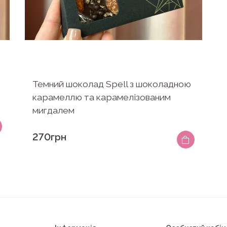
Темний шоколад Spell з шоколадною
карамеллю та карамелізованим
мигдалем
270грн