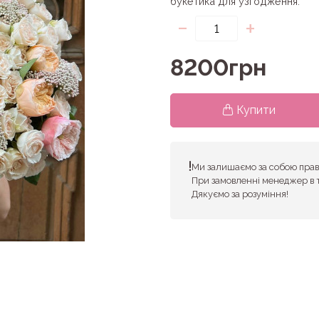
букетика для узгодження.
-
+
8200грн
Купити
Ми залишаємо за собою право
При замовленні менеджер в 
Дякуємо за розуміння!