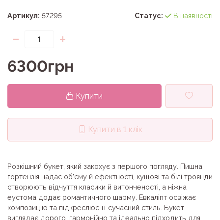
Артикул:
57295
Статус:
В наявності
-
+
6300грн
Купити
Купити в 1 клік
Розкішний букет, який закохує з першого погляду. Пишна
гортензія надає об’єму й ефектності, кущові та білі троянди
створюють відчуття класики й витонченості, а ніжна
еустома додає романтичного шарму. Евкаліпт освіжає
композицію та підкреслює її сучасний стиль. Букет
виглядає дорого, гармонійно та ідеально підходить для