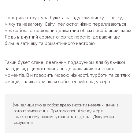
Повітряна структура букета нагадує хмаринку — легку,
м’яку та невагому. Світлі пелюстки ніжно переливаються
між собою, створюючи делікатний об’єм і особливий шарм.
Ледь відчутний аромат огортає простір, додаючи ще
більше затишку та романтичного настрою.
Такий букет стане ідеальним подарунком для будь-якої
нагоди: від щирих привітань до важливих життєвих
моментів. Він говорить мовою ніжності, турботи та світлих
емоцій, залишаючи після себе теплий слід у серці.
Ми залишаємо за собою право вносити невеликі зміни в
готове замовлення. При замовленні менеджер в
телефонному режимі уточнить всі деталі. Дякуємо за
розуміння!