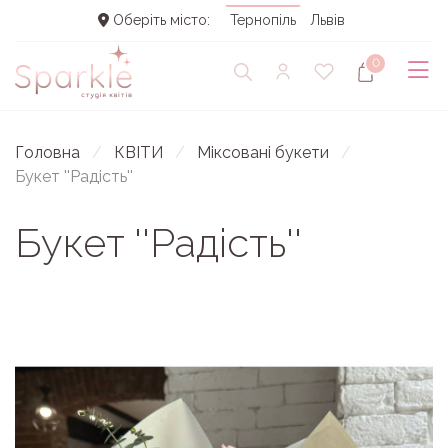
Оберіть місто:
Тернопіль
Львів
0
Головна
КВІТИ
Міксовані букети
Букет ''Радість''
Букет ''Радість''