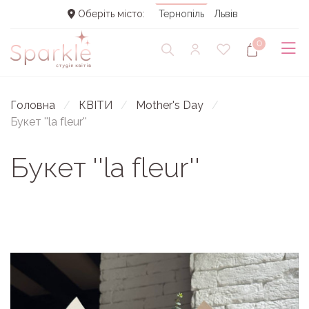
Оберіть місто:
Тернопіль
Львів
0
Головна
КВІТИ
Mother's Day
Букет ''la fleur''
Букет ''la fleur''